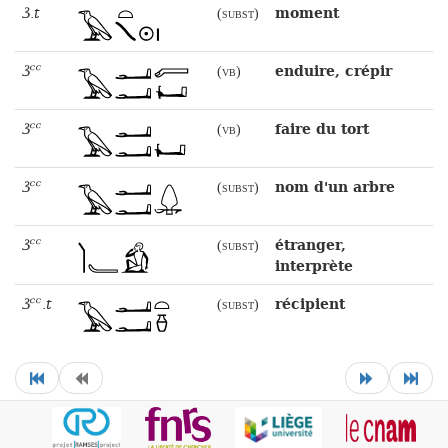
ꜣ.t
moment
(subst)
ꜣꜥꜥ
enduire, crépir
(vb)
ꜣꜥꜥ
faire du tort
(vb)
ꜣꜥꜥ
nom d'un arbre
(subst)
ꜣꜥꜥ
étranger,
(subst)
interprète
ꜣꜥꜥ.t
récipient
(subst)