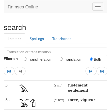
Ramses Online
Toggle
navigati
search
Lemmas
Spellings
Translations
Filter on
Translitteration
Translation
Both
ꜣ
justement,
(ptcl)
seulement
ꜣ.t
force, vigueur
(subst)