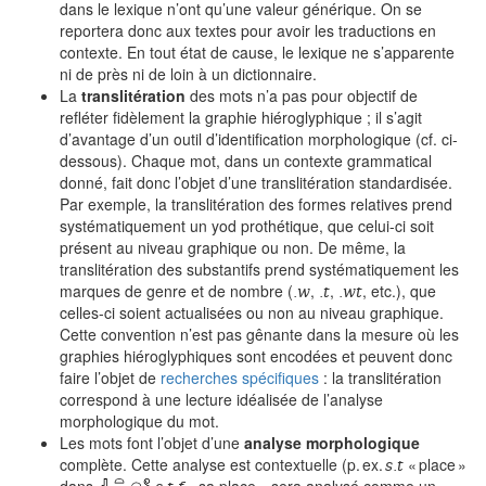
dans le lexique n’ont qu’une valeur générique. On se
reportera donc aux textes pour avoir les traductions en
contexte. En tout état de cause, le lexique ne s’apparente
ni de près ni de loin à un dictionnaire.
La
translitération
des mots n’a pas pour objectif de
refléter fidèlement la graphie hiéroglyphique ; il s’agit
d’avantage d’un outil d’identification morphologique (cf. ci-
dessous). Chaque mot, dans un contexte grammatical
donné, fait donc l’objet d’une translitération standardisée.
Par exemple, la translitération des formes relatives prend
systématiquement un yod prothétique, que celui-ci soit
présent au niveau graphique ou non. De même, la
translitération des substantifs prend systématiquement les
.w
.t
.wt
marques de genre et de nombre (
,
,
, etc.), que
celles-ci soient actualisées ou non au niveau graphique.
Cette convention n’est pas gênante dans la mesure où les
graphies hiéroglyphiques sont encodées et peuvent donc
faire l’objet de
recherches spécifiques
: la translitération
correspond à une lecture idéalisée de l’analyse
morphologique du mot.
Les mots font l’objet d’une
analyse morphologique
s.t
complète. Cette analyse est contextuelle (p. ex.
« place »