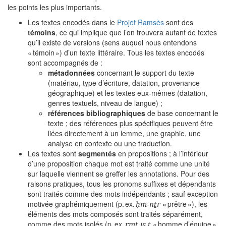
les points les plus importants.
Les textes encodés dans le
Projet Ramsès
sont des
témoins
, ce qui implique que l’on trouvera autant de textes
qu’il existe de versions (sens auquel nous entendons
« témoin ») d’un texte littéraire. Tous les textes encodés
sont accompagnés de :
métadonnées
concernant le support du texte
(matériau, type d’écriture, datation, provenance
géographique) et les textes eux-mêmes (datation,
genres textuels, niveau de langue) ;
références bibliographiques
de base concernant le
texte ; des références plus spécifiques peuvent être
liées directement à un lemme, une graphie, une
analyse en contexte ou une traduction.
Les textes sont
segmentés
en propositions ; à l’intérieur
d’une proposition chaque mot est traité comme une unité
sur laquelle viennent se greffer les annotations. Pour des
raisons pratiques, tous les pronoms suffixes et dépendants
sont traités comme des mots indépendants ; sauf exception
ḥm-nṯr
motivée graphémiquement (p. ex.
« prêtre »), les
éléments des mots composés sont traités séparément,
rmṯ js.t
comme des mots isolés (p. ex.
« homme d’équipe »,