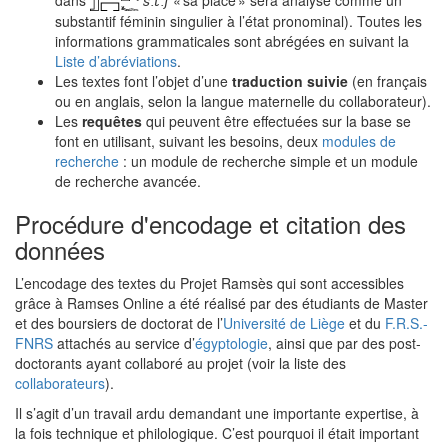
s.t.f
dans
« sa place » sera analysé comme un
substantif féminin singulier à l’état pronominal). Toutes les
informations grammaticales sont abrégées en suivant la
Liste d’abréviations
.
Les textes font l’objet d’une
traduction suivie
(en français
ou en anglais, selon la langue maternelle du collaborateur).
Les
requêtes
qui peuvent être effectuées sur la base se
font en utilisant, suivant les besoins, deux
modules de
recherche
: un module de recherche simple et un module
de recherche avancée.
Procédure d'encodage et citation des
données
L’encodage des textes du Projet Ramsès qui sont accessibles
grâce à Ramses Online a été réalisé par des étudiants de Master
et des boursiers de doctorat de l’
Université de Liège
et du
F.R.S.-
FNRS
attachés au service d’
égyptologie
, ainsi que par des post-
doctorants ayant collaboré au projet (voir la liste des
collaborateurs
).
Il s’agit d’un travail ardu demandant une importante expertise, à
la fois technique et philologique. C’est pourquoi il était important