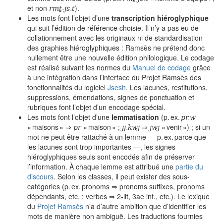
rmṯ-js.t
et non
).
Les mots font l’objet d’une
transcription hiéroglyphique
qui suit l’édition de référence choisie. Il n’y a pas eu de
collationnement avec les originaux ni de standardisation
des graphies hiéroglyphiques : Ramsès ne prétend donc
nullement être une nouvelle édition philologique. Le codage
est réalisé suivant les normes du
Manuel de codage
grâce
à une intégration dans l’interface du Projet Ramsès des
fonctionnalités du logiciel
Jsesh
. Les lacunes, restitutions,
suppressions, émendations, signes de ponctuation et
rubriques font l’objet d’un encodage spécial.
pr.w
Les mots font l’objet d’une
lemmatisation
(p. ex.
pr
jj.kwj
jwj
« maisons » ⇒
« maison » ;
⇒
« venir ») ; si un
mot ne peut être rattaché à un lemme — p. ex. parce que
les lacunes sont trop importantes —, les signes
hiéroglyphiques seuls sont encodés afin de préserver
l’information. À chaque lemme est attribué une
partie du
discours
. Selon les classes, il peut exister des sous-
catégories (p. ex. pronoms ⇒ pronoms suffixes, pronoms
dépendants, etc. ; verbes ⇒ 2-lit, 3ae inf., etc.). Le lexique
du
Projet Ramsès
n’a d’autre ambition que d’identifier les
mots de manière non ambiguë. Les traductions fournies