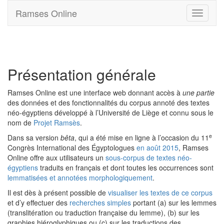
Ramses Online
Toggle
navigati
Présentation générale
Ramses Online est une interface web donnant accès à
une partie
des données et des fonctionnalités du corpus annoté des textes
néo-égyptiens développé à l’Université de Liège et connu sous le
nom de
Projet Ramsès
.
e
Dans sa version
bêta
, qui a été mise en ligne à l’occasion du 11
Congrès International des Égyptologues
en août 2015
, Ramses
Online offre aux utilisateurs un
sous-corpus de textes néo-
égyptiens
traduits en français et dont toutes les occurrences sont
lemmatisées et annotées morphologiquement
.
Il est dès à présent possible de
visualiser les textes de ce corpus
et d’y effectuer des
recherches simples
portant (a) sur les lemmes
(translitération ou traduction française du lemme), (b) sur les
graphies hiéroglyphiques ou (c) sur les traductions des