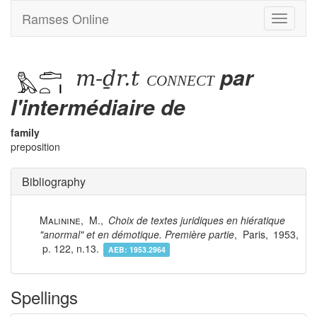
Ramses Online
Toggle
navigati
m-ḏr.t
par
connect
l'intermédiaire de
family
preposition
Bibliography
Malinine
,
M.
,
Choix de textes juridiques en hiératique
"anormal" et en démotique. Première partie
,
Paris
,
1953
,
122, n.13
.
AEB:
1953.2964
Spellings