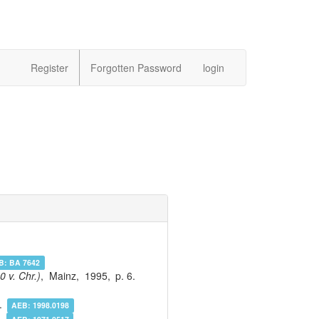
Register
Forgotten Password
login
B:
BA 7642
 v. Chr.)
,
Mainz
,
1995
,
6
.
.
AEB:
1998.0198
.