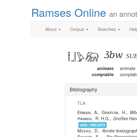
Ramses Online
an annot
About
Corpus
Searches
Hel
ꜣbw
su
animate
animate
comptable
comptab
Bibliography
TLA
Erman
,
A.
,
Grapow
,
H.
,
Wör
Hannig
,
R. H.G.
,
Großes Hand
AEB:
1995.0273
Meeks
,
D.
,
Année lexicograph
Schott
,
E.
,
Ein Stempelsieg