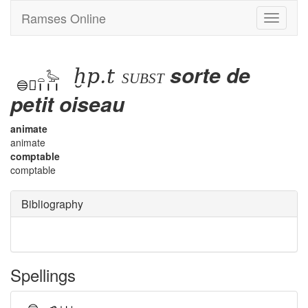
Ramses Online
Toggle
navigati
ḫp.t
sorte de
subst
petit oiseau
animate
animate
comptable
comptable
Bibliography
Spellings