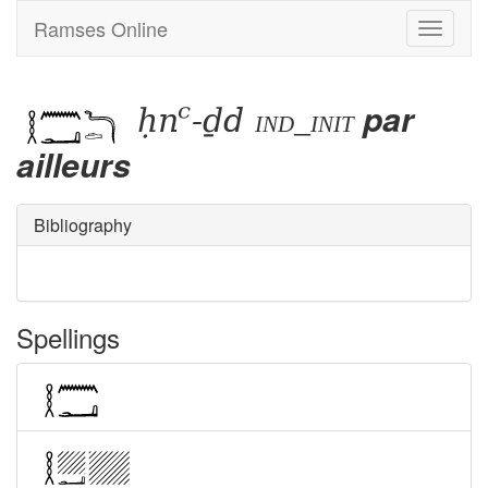
Ramses Online
Toggle
navigati
ḥnꜥ-ḏd
par
ind_init
ailleurs
Bibliography
Spellings