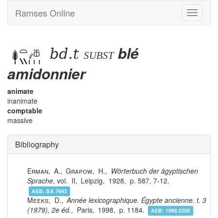
Ramses Online
Toggle
navigati
bd.t
blé
subst
amidonnier
animate
inanimate
comptable
massive
Bibliography
Erman
,
A.
,
Grapow
,
H.
,
Wörterbuch der ägyptischen
Sprache
, vol.
II
,
Leipzig
,
1928
,
587, 7-12
.
AEB:
BA 7642
Meeks
,
D.
,
Année lexicographique. Égypte ancienne. t. 3
(1979), 2e éd.
,
Paris
,
1998
,
1184
.
AEB:
1998.0200