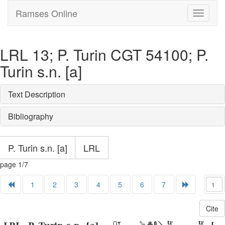
Ramses Online
Toggle
navigati
LRL 13; P. Turin CGT 54100; P.
Turin s.n. [a]
Text Description
Bibliography
P. Turin s.n. [a]
LRL
page 1/7
1
2
3
4
5
6
7
Cite
tr
tr
[