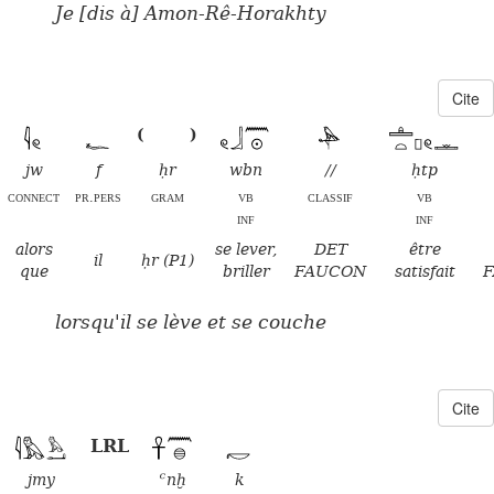
Je [dis à] Amon-Rê-Horakhty
Cite
(
)
jw
f
ḥr
wbn
//
ḥtp
connect
pr.pers
gram
vb
classif
vb
inf
inf
alors
se lever,
DET
être
il
ḥr (P1)
que
briller
FAUCON
satisfait
lorsqu'il se lève et se couche
Cite
LRL
jmy
ꜥnḫ
k