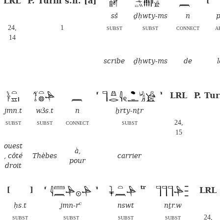
LRL
P. Turin s.n. [a]
sš
ḏḥwty-ms
n
p
24,
1
subst
subst
connect
a
14
scribe
ḏḥwty-ms
de
l
LRL
P. Tur
⸢
⸣
jmn.t
wꜣs.t
n
ẖrty-nṯr
subst
subst
connect
subst
24,
15
ouest
à,
, côté
Thèbes
carrier
pour
droit
tr
LRL
[
]
⸢
⸣
ḥs.t
jmn-rꜥ
nswt
nṯr.w
subst
subst
subst
subst
24,