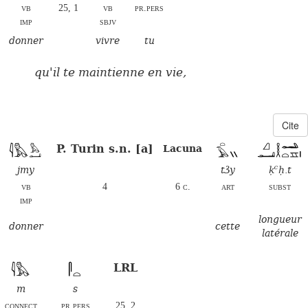
vb
25, 1
vb
pr.pers
imp
sbjv
donner
vivre
tu
qu'il te maintienne en vie,
Cite
P. Turin s.n. [a]
Lacuna
jmy
tꜣy
ḳꜥḥ.t
vb
4
6 c.
art
subst
imp
longueur
donner
cette
latérale
LRL
m
s
connect
pr.pers
25, 2