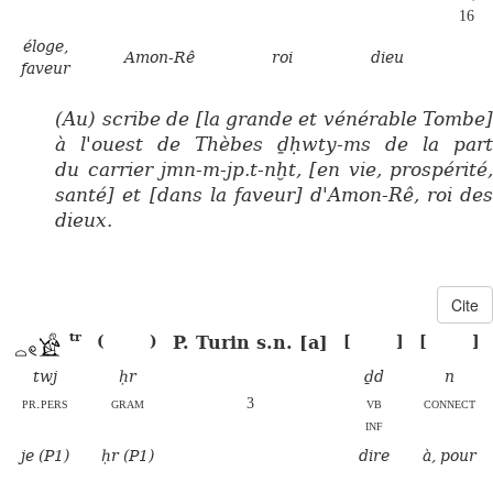
16
éloge,
Amon-Rê
roi
dieu
faveur
(Au) scribe de [la grande et vénérable Tombe]
à l'ouest de Thèbes ḏḥwty-ms de la part
du carrier jmn-m-jp.t-nḫt, [en vie, prospérité,
santé] et [dans la faveur] d'Amon-Rê, roi des
dieux.
Cite
tr
P. Turin s.n. [a]
(
)
[
]
[
]
twj
ḥr
ḏd
n
pr.pers
gram
3
vb
connect
inf
je (P1)
ḥr (P1)
dire
à, pour