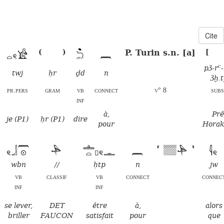
Cite
P. Turin s.n. [a]
(
)
[
pꜣ-rꜥ-
twj
ḥr
ḏd
n
ꜣḫ.
pr.pers
gram
vb
connect
v° 8
subs
inf
à,
Prê
je (P1)
ḥr (P1)
dire
pour
Horak
⸢
⸣
wbn
//
ḥtp
n
jw
vb
classif
vb
connect
connec
inf
inf
se lever,
DET
être
à,
alors
briller
FAUCON
satisfait
pour
que