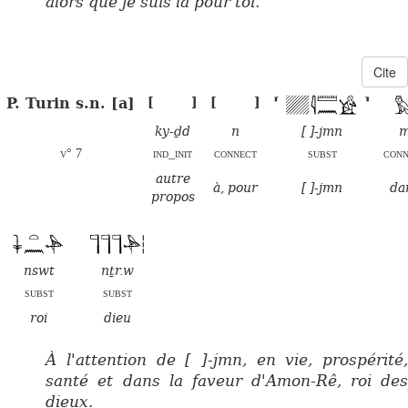
alors que je suis là pour toi.
Cite
P. Turin s.n. [a]
[
]
[
]
⸢
⸣
ky-ḏd
n
[ ]-jmn
v° 7
ind_init
connect
subst
conn
autre
à, pour
[ ]-jmn
da
propos
nswt
nṯr.w
subst
subst
roi
dieu
À l'attention de [ ]-jmn, en vie, prospérité,
santé et dans la faveur d'Amon-Rê, roi des
dieux.