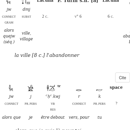
P. Turin s.n. [a]
Lacuna
Lacuna
jw
dmj
connect
subst
2 c.
v° 6
6 c.
gram
alors
ville,
quejw
aba
village
(séq.)
la ville [8 c.] l'abandonner
Cite
tr
space
jw
j
ꜥḥꜥ.kwj
r
k
connect
pr.pers
vb
connect
pr.pers
?
res
alors que
je
être debout
vers, pour
tu