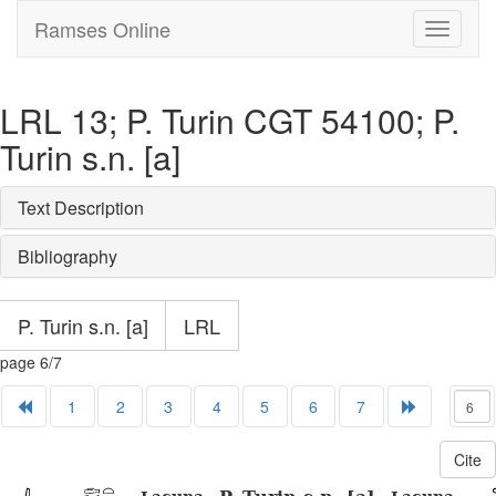
Ramses Online
Toggle
navigati
LRL 13; P. Turin CGT 54100; P.
Turin s.n. [a]
Text Description
Bibliography
P. Turin s.n. [a]
LRL
page 6/7
1
2
3
4
5
6
7
Cite