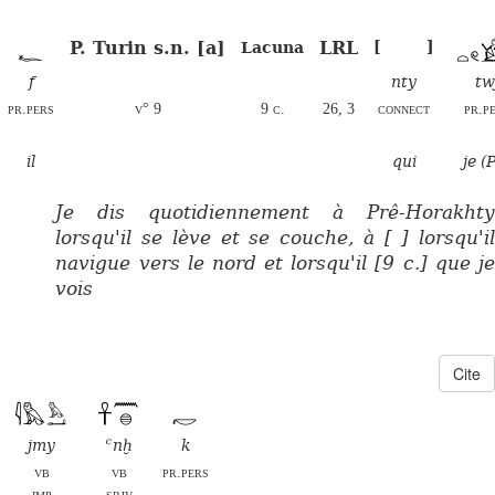
P. Turin s.n. [a]
LRL
[
]
Lacuna
f
nty
tw
pr.pers
v° 9
9 c.
26, 3
connect
pr.p
il
qui
je (
Je dis quotidiennement à Prê-Horakhty
lorsqu'il se lève et se couche, à [ ] lorsqu'il
navigue vers le nord et lorsqu'il [9 c.] que je
vois
Cite
jmy
ꜥnḫ
k
vb
vb
pr.pers
imp
sbjv