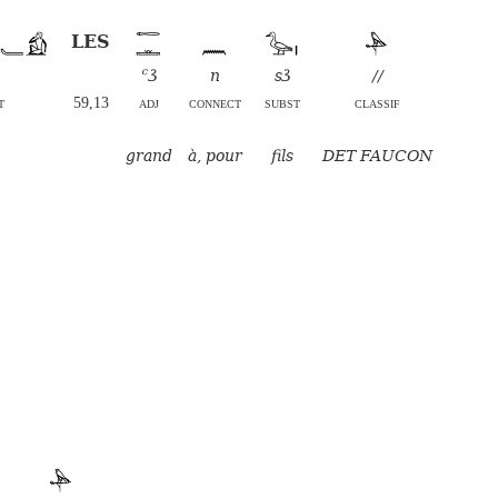
LES
b
ꜥꜣ
n
sꜣ
//
t
59,13
adj
connect
subst
classif
grand
à, pour
fils
DET FAUCON