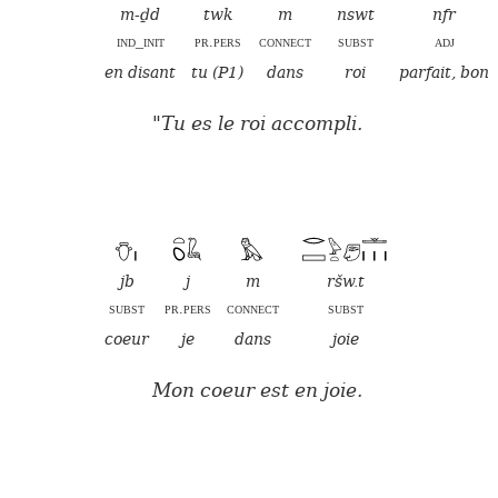
m-ḏd
twk
m
nswt
nfr
ind_init
pr.pers
connect
subst
adj
en disant
tu (P1)
dans
roi
parfait, bon
"Tu es le roi accompli.
jb
j
m
ršw.t
subst
pr.pers
connect
subst
coeur
je
dans
joie
Mon coeur est en joie.