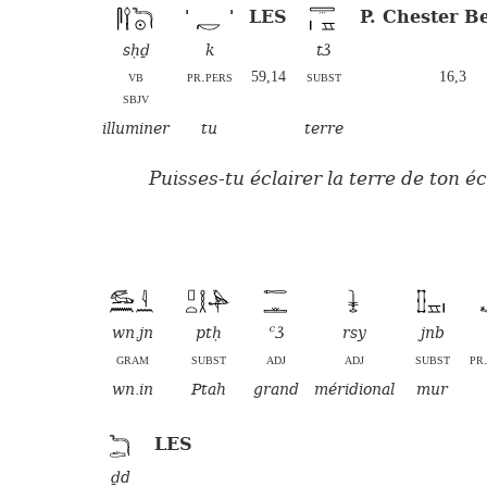
LES
P. Chester Be
'
'
sḥḏ
k
tꜣ
vb
pr.pers
59,14
subst
16,3
sbjv
illuminer
tu
terre
Puisses-tu éclairer la terre de ton éc
wn.jn
ptḥ
ꜥꜣ
rsy
jnb
gram
subst
adj
adj
subst
pr
wn.in
Ptah
grand
méridional
mur
LES
ḏd