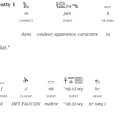
atty 1
m
jwn
k
connect
subst
pr.pers
dans
couleur, apparence, caractère
tu
lat."
f
//
nb
ꜥnḫ-tꜣ.wy
ḥr
.pers
classif
subst
subst
gram
il
DET FAUCON
maître
ꜥnḫ-tꜣ.wy
ḥr (séq.)