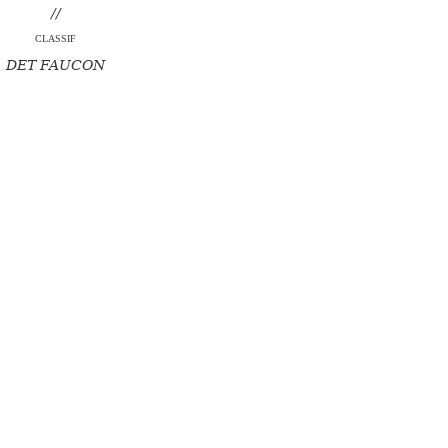
//
classif
DET FAUCON