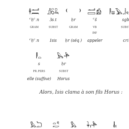
(
)
ꜥḥꜥ.n
ꜣs.t
ḥr
ꜥš
sg
gram
subst
gram
vb
subs
inf
ꜥḥꜥ.n
Isis
ḥr (séq.)
appeler
cri
s
ḥr
pr.pers
subst
elle (suffixe)
Horus
Alors, Isis clama à son fils Horus :