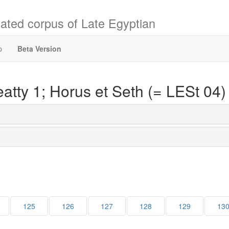
ated corpus of Late Egyptian
p
Beta Version
atty 1; Horus et Seth (= LESt 04)
125
126
127
128
129
13